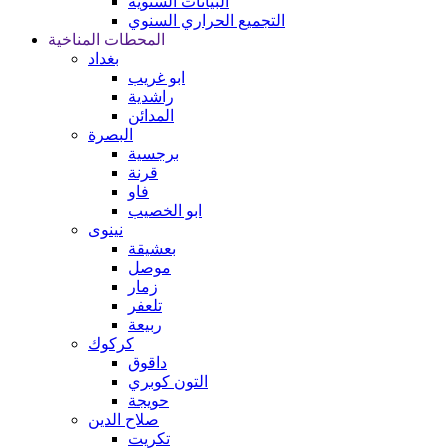
البيانات السنوية
التجميع الحراري السنوي
المحطات المناخية
بغداد
ابو غريب
راشدية
المدائن
البصرة
برجسية
قرنة
فاو
ابو الخصيب
نينوى
بعشيقة
موصل
زمار
تلعفر
ربيعة
كركوك
داقوق
التون كوبري
حويجة
صلاح الدين
تكريت