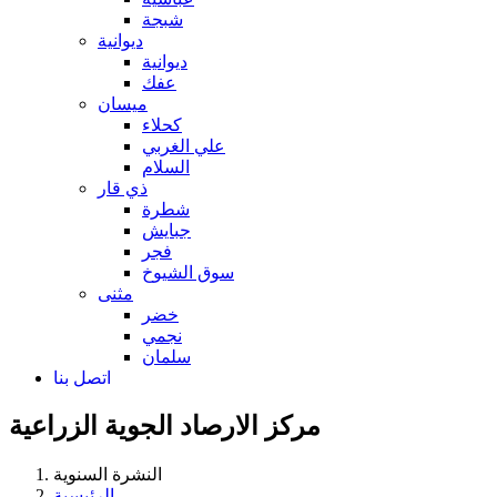
شبجة
ديوانية
ديوانية
عفك
ميسان
كحلاء
علي الغربي
السلام
ذي قار
شطرة
جبايش
فجر
سوق الشيوخ
مثنى
خضر
نجمي
سلمان
اتصل بنا
مركز الارصاد الجوية الزراعية
النشرة السنوية
الرئيسية