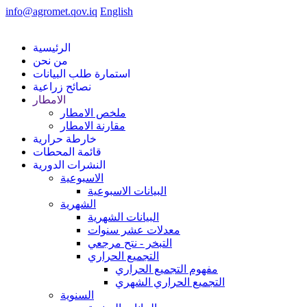
info@agromet.qov.iq
English
الرئيسية
من نحن
استمارة طلب البيانات
نصائح زراعية
الامطار
ملخص الامطار
مقارنة الامطار
خارطة حرارية
قائمة المحطات
النشرات الدورية
الاسبوعية
البيانات الاسبوعية
الشهرية
البيانات الشهرية
معدلات عشر سنوات
التبخر - نتح مرجعي
التجميع الحراري
مفهوم التجميع الحراري
التجميع الحراري الشهري
السنوية