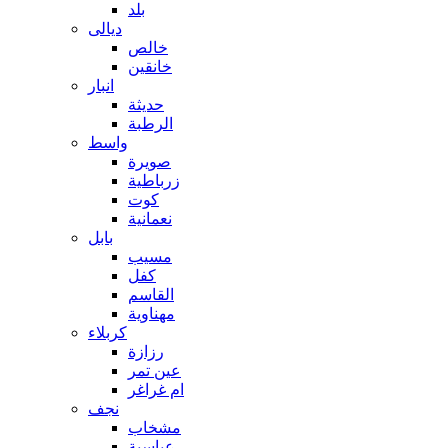
بلد
ديالى
خالص
خانقين
انبار
حديثة
الرطبة
واسط
صويرة
زرباطية
كوت
نعمانية
بابل
مسيب
كفل
القاسم
مهناوية
كربلاء
رزازة
عين تمر
ام غراغر
نجف
مشخاب
عباسية